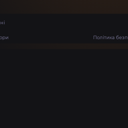
ні
тори
Політика без