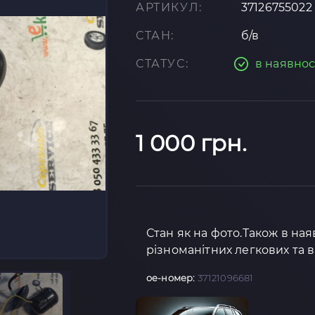
АРТИКУЛ:
37126755022
СТАН:
б/в
СТАТУС:
в наявнос
1 000 грн.
Стан як на фото.Також в на
різноманітних легкових та 
oe-номер:
37121096681