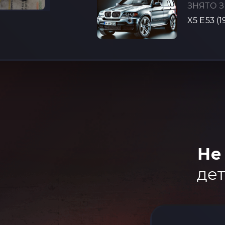
ЗНЯТО З
X5 E53 (
Не
дет