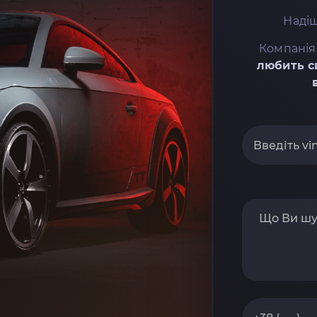
Надіш
Компанія
любить с