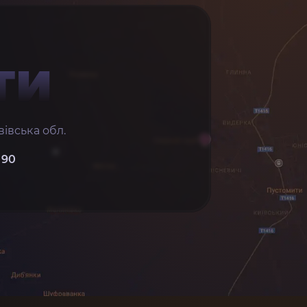
ТИ
івська обл.
 90