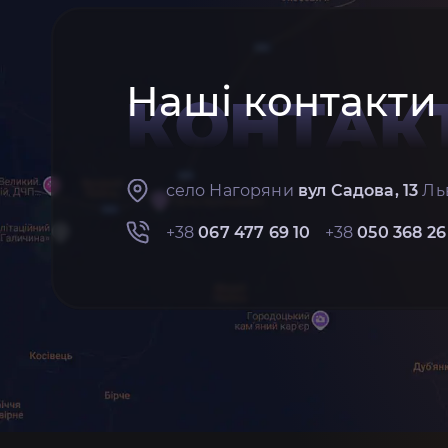
Наші контакти
КОНТАК
село Нагоряни
вул Садова, 13
Льв
+38
067 477 69 10
+38
050 368 26