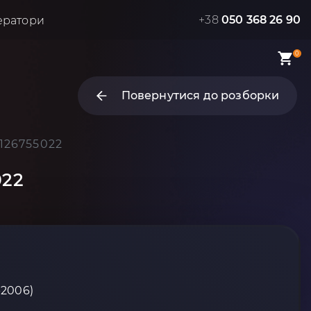
+38
050 368 26 90
ератори
0
Повернутися до розборки
126755022
022
-2006)