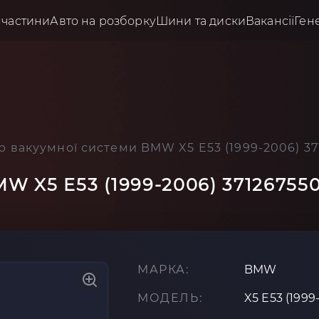
пчастини
Авто на розборку
Шини та диски
Вакансії
Ген
р вакуумної системи BMW X5 E53 (1999-2006) 37
W X5 E53 (1999-2006) 37126755
МАРКА:
BMW
МОДЕЛЬ:
X5 E53 (1999