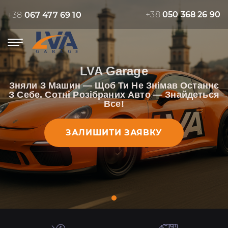
+38
050 368 26 90
+38
067 477 69 10
LVA Garage
Зняли З Машин — Щоб Ти Не Знімав Останнє
З Себе. Сотні Розібраних Авто — Знайдеться
Все!
ЗАЛИШИТИ ЗАЯВКУ