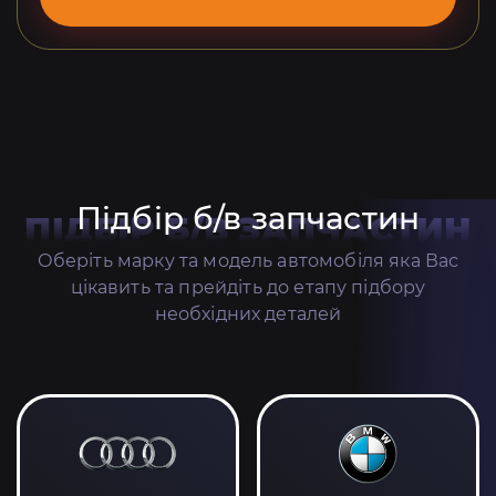
Підбір б/в запчастин
ПІДБІР Б/В ЗАПЧАСТИН
Оберіть марку та модель автомобіля яка Вас
цікавить та прейдіть до етапу підбору
необхідних деталей