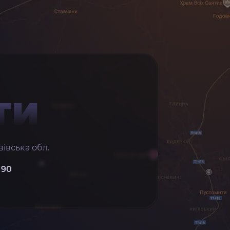
ТИ
івська обл.
 90