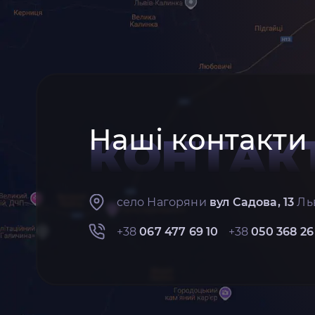
Наші контакти
КОНТАК
село Нагоряни
вул Садова, 13
Льв
+38
067 477 69 10
+38
050 368 26