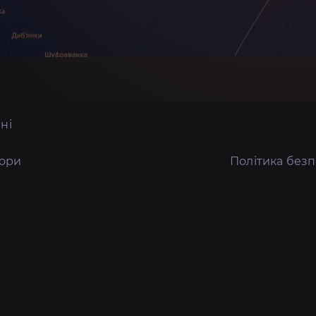
ні
тори
Політика без