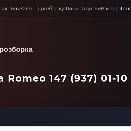
пчастини
Авто на розборку
Шини та диски
Вакансії
Ген
розборка
a Romeo 147 (937) 01-10