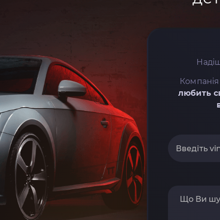
Надіш
Компанія
любить с