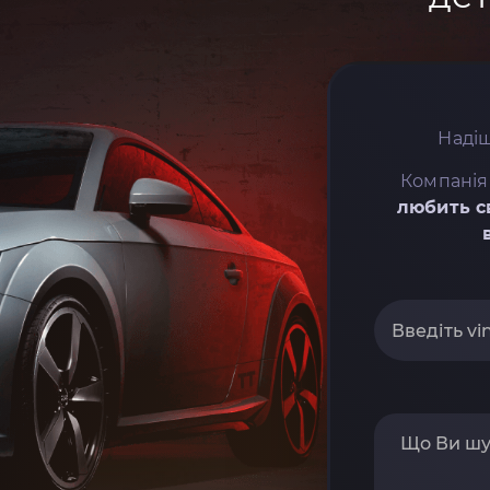
Надіш
Компанія
любить с