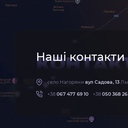
Наші контакти
КОНТАК
село Нагоряни
вул Садова, 13
Льв
+38
067 477 69 10
+38
050 368 26