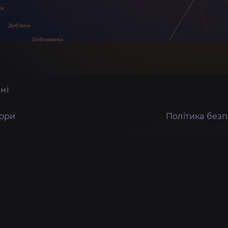
ні
тори
Політика без