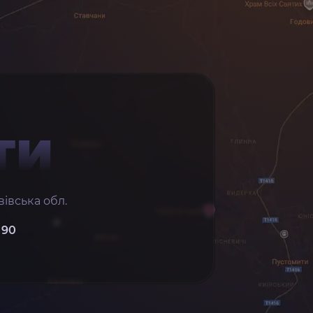
ТИ
івська обл.
 90