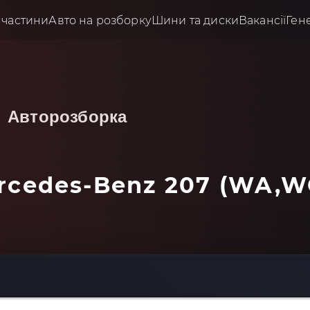
пчастини
Авто на розборку
Шини та диски
Вакансії
Ген
Авторозборка
cedes-Benz 207 (WA,WC)