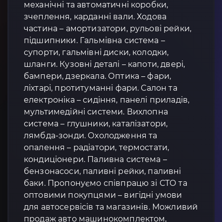
механічні та автоматичні коробки,
зчеплення, карданні вали. Ходова
частина – амортизатори, рульові рейки,
підшипники. Гальмівна система –
супорти, гальмівні диски, колодки,
шланги. Кузовні деталі – капоти, двері,
бампери, дзеркала. Оптика – фари,
ліхтарі, протитуманні фари. Салон та
електроніка – сидіння, панелі приладів,
мультимедійні системи. Вихлопна
система – глушники, каталізатори,
лямбда-зонди. Охолодження та
опалення – радіатори, термостати,
кондиціонери. Паливна система –
бензонасоси, паливні рейки, паливні
баки. Пропонуємо співпрацю зі СТО та
оптовими покупцями – вигідні умови
для автосервісів та магазинів. Можливий
продаж авто машинокомплектом,