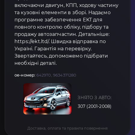
включаючи двигун, КПП, ходову частину
та кузовні елементи в зборі. Надаємо
програмне забезпечення EKT для
повного контролю обліку, підбору та
продажу автозапчастин. Детальніше:
https://ekt.ltd/. Швидка відправка по
Україні. Гарантія на перевірку.
Звертайтесь, допоможемо підібрати
необхідні деталі.
oe-номер:
6429T0, 9634371280
ЗНЯТО З АВТО:
307 (2001-2008)
Доставка, оплата та правила повернення