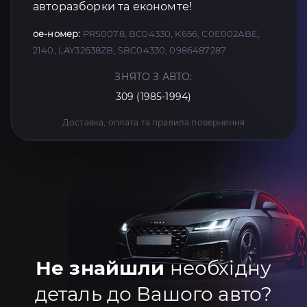
авторазборки та економте!
oe-номер:
PRS0078, BC04330, K656, C0E002ABE,
2140, LAY32638ZB, SBC04330, 0986487287
ЗНЯТО З АВТО:
309 (1985-1994)
Доставка, оплата та правила повернення
Не знайшли
необхідну
деталь до Вашого авто?