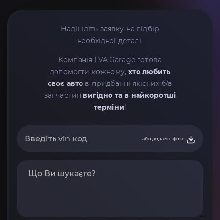
Надішліть заявку на підбір
необхідної деталі.
Компанія LVA Garage готова
допомогти кожному,
хто любить
своє авто
в придбанні якісних б/в
запчастин
вигідно та в найкоротші
терміни
!
або додайте фото