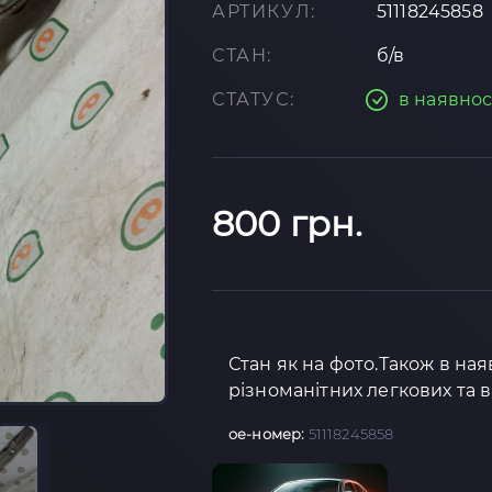
АРТИКУЛ:
51118245858
СТАН:
б/в
СТАТУС:
в наявнос
800 грн.
Стан як на фото.Також в на
різноманітних легкових та 
oe-номер:
51118245858