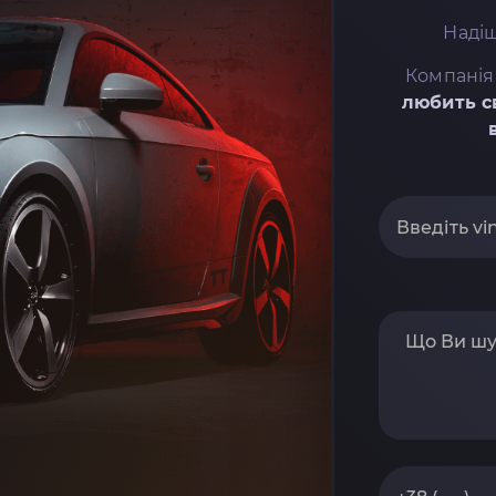
Надіш
Компанія
любить с