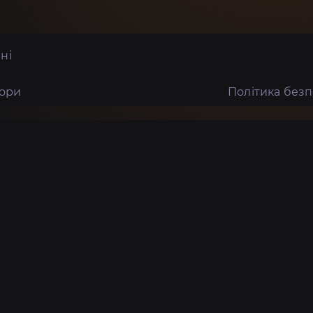
ні
тори
Політика без