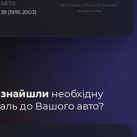
 АВТО:
Доставка, оплата та правила
повернення
E39 (1995-2003)
 знайшли
необхідну
аль до Вашого авто?