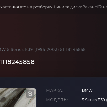
пчастини
Авто на розборку
Шини та диски
Вакансії
Ген
W 5 Series E39 (1995-2003) 51118245858
51118245858
МАРКА:
BMW
МОДЕЛЬ:
5 Series E39 