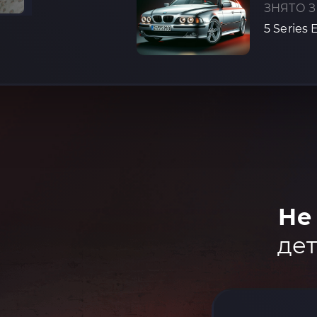
ЗНЯТО З
5 Series 
Не
дет