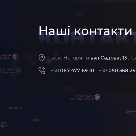
Наші контакти
КОНТАК
село Нагоряни
вул Садова, 13
Льв
+38
067 477 69 10
+38
050 368 26