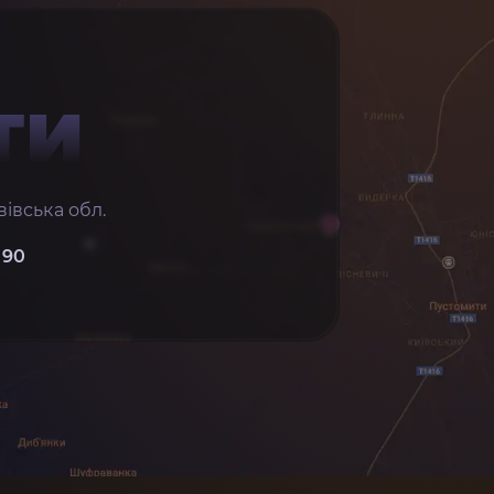
ТИ
івська обл.
 90