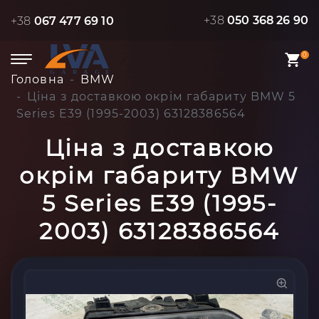
+38
050 368 26 90
+38
067 477 69 10
0
Головна
BMW
Ціна з доставкою окрім габариту BMW 5
Series E39 (1995-2003) 63128386564
Ціна з доставкою
окрім габариту BMW
5 Series E39 (1995-
2003) 63128386564