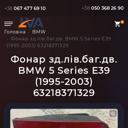
+38
050 368 26 90
+38
067 477 69 10
0
Головна
BMW
Фонар зд.лів.баг.дв. BMW 5 Series E39
(1995-2003) 63218371329
Фонар зд.лів.баг.дв.
BMW 5 Series E39
(1995-2003)
63218371329