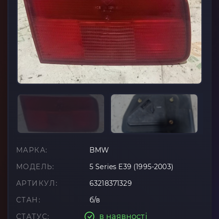
МАРКА:
BMW
МОДЕЛЬ:
5 Series E39 (1995-2003)
АРТИКУЛ:
63218371329
СТАН:
б/в
в наявності
СТАТУС: