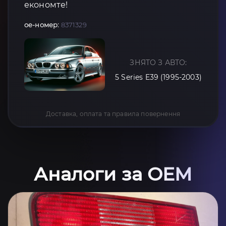
економте!
oe-номер:
8371329
ЗНЯТО З АВТО:
5 Series E39 (1995-2003)
Доставка, оплата та правила повернення
Аналоги за OEM