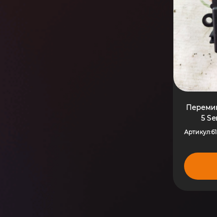
Переми
5 Se
Артикул
6
: