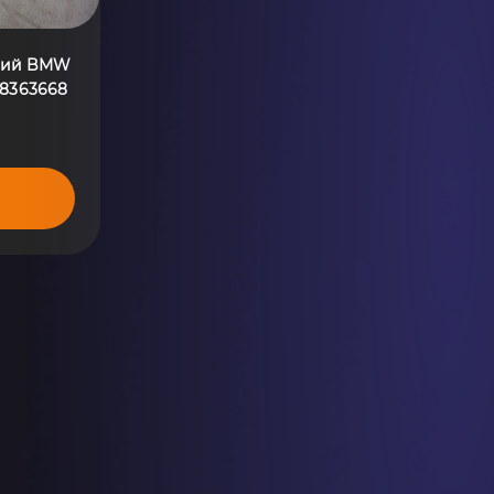
вий BMW
318363668