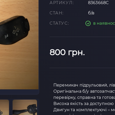
АРТИКУЛ:
8363668C
СТАН:
б/в
СТАТУС:
в наявнос
800 грн.
Перемикач підрульовий, лів
Оригінальна б/у автозапчас
перевірку, справна та готов
Висока якість за доступною 
Двигун та комплектуючі – м