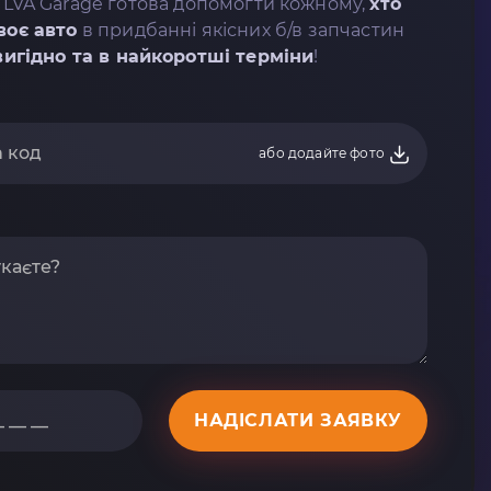
 LVA Garage готова допомогти кожному,
хто
воє авто
в придбанні якісних б/в запчастин
вигідно та в найкоротші терміни
!
або додайте фото
НАДІСЛАТИ ЗАЯВКУ