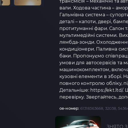
трансмісія – механічні та а
вали. Ходова частина – амо
Гальмівна система – супорти
деталі – капоти, двері, бамп
протитуманні фари. Салон та
мультимедійні системи. Вих
лямбда-зонди. Охолодження 
кондиціонери. Паливна сист
баки. Пропонуємо співпрацю
умови для автосервісів та 
машинокомплектом, включаю
кузовні елементи в зборі.
повного контролю обліку, п
Детальніше: https://ekt.ltd/.
перевірку. Звертайтесь, доп
oe-номер:
61318363668, 32038, 5436
ЗНЯТО З