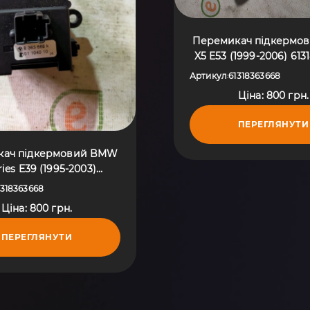
Перемикач підкермо
X5 E53 (1999-2006) 61
Артикул
61318363668
:
Ціна: 800 грн.
ПЕРЕГЛЯНУТИ
кач підкермовий BMW
ries E39 (1995-2003)
61318363668
1318363668
Ціна: 800 грн.
ПЕРЕГЛЯНУТИ