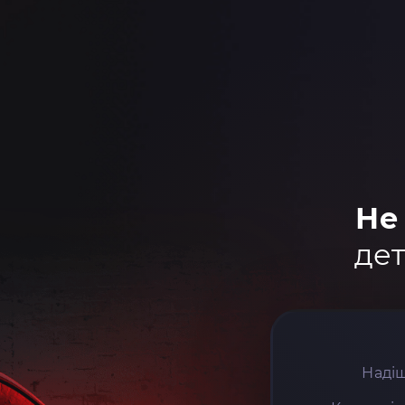
Не
дет
Надіш