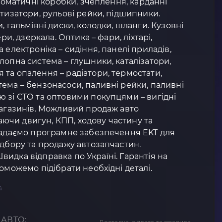
втоматичні коробки, зчеплення, карданні
ртизатори, рульові рейки, підшипники.
, гальмівні диски, колодки, шланги. Кузовні
ери, дзеркала. Оптика – фари, ліхтарі,
 електроніка – сидіння, панелі приладів,
лопна система – глушники, каталізатори,
та опалення – радіатори, термостати,
ема – бензонасоси, паливні рейки, паливні
 зі СТО та оптовими покупцями – вигідні
магазинів. Можливий продаж авто
чи двигун, КПП, ходову частину та
 Надаємо програмне забезпечення EKT для
ідбору та продажу автозапчастин.
 Швидка відправка по Україні. Гарантія на
оможемо підібрати необхідні деталі.
4
 АВТО: