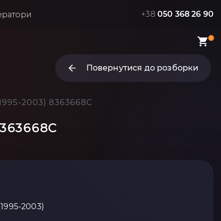
+38
050 368 26 90
ератори
0
Повернутися до розборки
1995-2003) 8363668C
8363668C
(1995-2003)