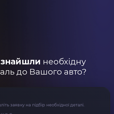
 знайшли
необхідну
аль до Вашого авто?
літь заявку на підбір необхідної деталі.