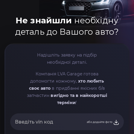
Не знайшли
необхідну
деталь до Вашого авто?
Надішліть заявку на підбір
необхідної деталі.
Компанія LVA Garage готова
допомогти кожному,
хто любить
своє авто
в придбанні якісних б/в
запчастин
вигідно та в найкоротші
терміни
!
або додайте фото