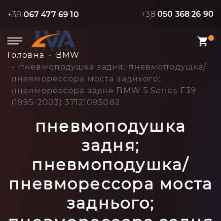
+38
050 368 26 90
+38
067 477 69 10
0
Головна
BMW
пневмоподушка задня; пневмоподушка/
пневморессора моста заднього;
пневморессора задня BMW 5 Series E39
(1995-2003) 37121095082
пневмоподушка
задня;
пневмоподушка/
пневморессора моста
заднього;