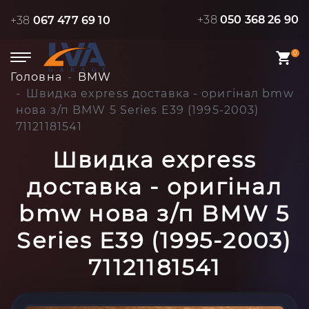
+38
050 368 26 90
+38
067 477 69 10
0
Головна
BMW
Швидка express доставка - оригінал bmw
нова з/п BMW 5 Series E39 (1995-2003)
71121181541
Швидка express
доставка - оригінал
bmw нова з/п BMW 5
Series E39 (1995-2003)
71121181541