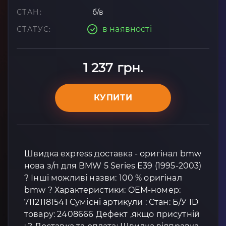
СТАН:
б/в
в наявності
СТАТУС:
1 237 грн.
КУПИТИ
Швидка express доставка - оригінал bmw
нова з/п для BMW 5 Series E39 (1995-2003)
? Інші можливі назви: 100 % оригінал
bmw ? Характеристики: OEM-номер:
71121181541 Сумісні артикули : Стан: Б/У ID
товару: 2408666 Дефект ,якщо присутній