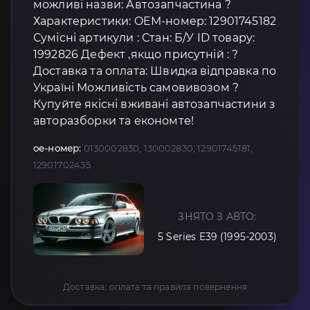
можливі назви: Автозапчастина ?
Характеристики: OEM-номер: 12901745182
Сумісні артикули : Стан: Б/У ID товару:
1992826 Дефект ,якщо присутній : ?
Доставка та оплата: Швидка відправка по
Україні Можливість самовивозом ?
Купуйте якісні вживані автозапчастини з
авторазборки та економте!
oe-номер:
0130002830, 130002830, 12901745181,
12901702435
ЗНЯТО З АВТО:
5 Series E39 (1995-2003)
Доставка, оплата та правила повернення