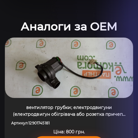
Аналоги за OEM
вентилятор грубки; електродвигуни
(електродвигун обігрівача або розетка причепа
штепсельная; Електромотор пічки; Моторчик
Артикул
12901745181
:
пічки; Двигун вентилятора пічки (обігрівача
Ціна: 800 грн.
салону)) BMW X5 E53 (1999-2006) 12901745181