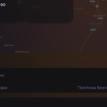
 90
ні
тори
Політика без