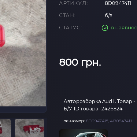
АРТИКУЛ:
8D0947411
СТАН:
б/в
СТАТУС:
в наявнос
800 грн.
Авторозборка Audi . Товар -
Б/У ID товара -2426824
oe-номер:
8D0947415, 4B0947411