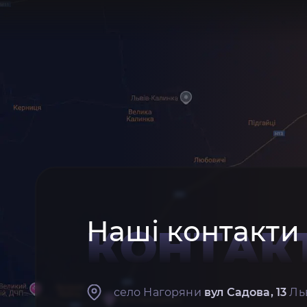
Наші контакти
КОНТАК
село Нагоряни
вул Садова, 13
Льв