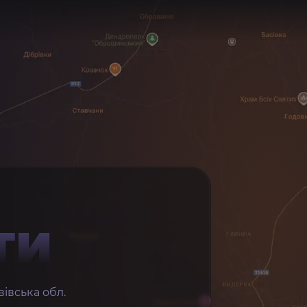
ТИ
івська обл.