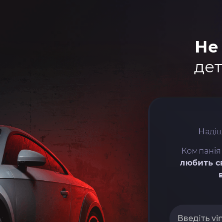
Не
дет
Надіш
Компанія
любить с