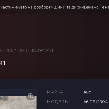
пчастини
Авто на розборку
Шини та диски
Вакансії
Ген
6 (2004-2011) 8D0947411
11
МАРКА:
Audi
МОДЕЛЬ:
A6 C6 (2004-