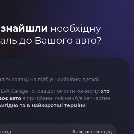
 знайшли
необхідну
аль до Вашого авто?
літь заявку на підбір необхідної деталі.
 LVA Garage готова допомогти кожному,
хто
воє авто
в придбанні якісних б/в запчастин
вигідно та в найкоротші терміни
!
або додайте фото