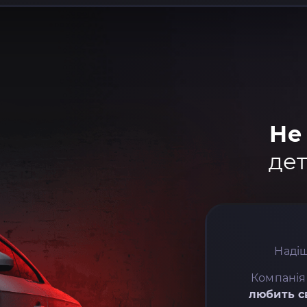
Не
дет
Надіш
Компанія
любить с