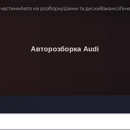
пчастини
Авто на розборку
Шини та диски
Вакансії
Ген
Авторозборка
Audi