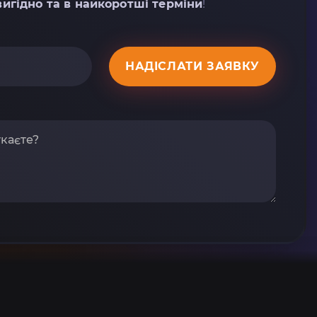
вигідно та в найкоротші терміни
!
НАДІСЛАТИ ЗАЯВКУ