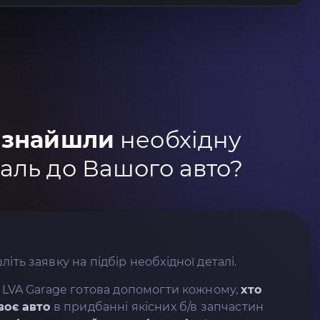
 знайшли
необхідну
аль до Вашого авто?
літь заявку на підбір необхідної деталі.
 LVA Garage готова допомогти кожному,
хто
воє авто
в придбанні якісних б/в запчастин