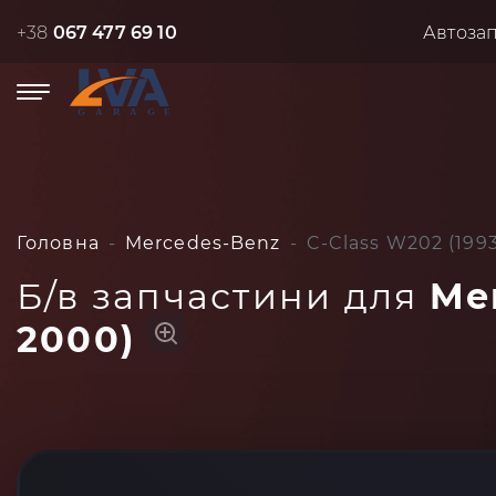
+38
067 477 69 10
Автоза
Головна
Mercedes-Benz
C-Class W202 (199
Б/в запчастини для
Me
2000)