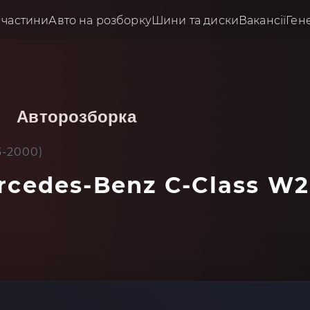
пчастини
Авто на розборку
Шини та диски
Вакансії
Ген
Авторозборка
3-2000)
rcedes-Benz C-Class W2