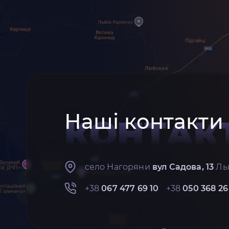
Наші контакти
КОНТАК
село Нагоряни
вул Садова, 13
Льв
+38
067 477 69 10
+38
050 368 26