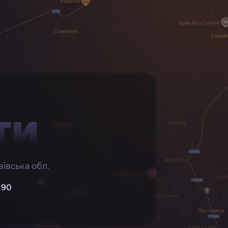
ТИ
івська обл.
 90