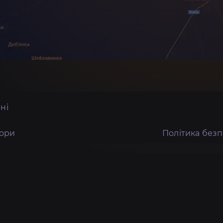
ні
тори
Політика без