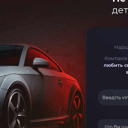
дет
Надіш
Компанія
любить с