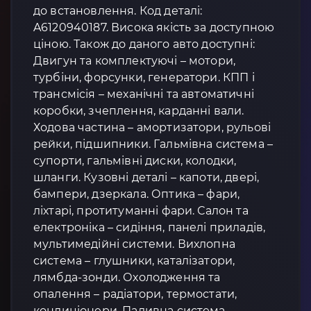
до встановлення. Код деталі:
A6120940187. Висока якість за доступною
ціною. Також до даного авто доступні:
Двигун та комплектуючі – мотори,
турбіни, форсунки, генератори. КПП і
трансмісія – механічні та автоматичні
коробки, зчеплення, карданні вали.
Ходова частина – амортизатори, рульові
рейки, підшипники. Гальмівна система –
супорти, гальмівні диски, колодки,
шланги. Кузовні деталі – капоти, двері,
бампери, дзеркала. Оптика – фари,
ліхтарі, протитуманні фари. Салон та
електроніка – сидіння, панелі приладів,
мультимедійні системи. Вихлопна
система – глушники, каталізатори,
лямбда-зонди. Охолодження та
опалення – радіатори, термостати,
кондиціонери. Паливна система –