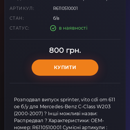
АРТИКУЛ:
R6110510001
СТАН:
б/в
в наявності
СТАТУС:
800 грн.
КУПИТИ
Розподвал випуск sprinter, vito cdi om 611
oe б/у для Mercedes-Benz C-Class W203
(2000-2007) ? Інші можливі назви:
Распредвал ? Характеристики: OEM-
номер: R6110510001 Сумісні артикули :