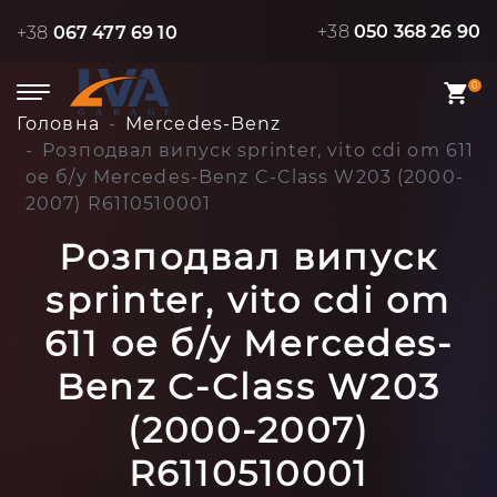
+38
050 368 26 90
+38
067 477 69 10
0
Головна
Mercedes-Benz
Розподвал випуск sprinter, vito cdi om 611
oe б/у Mercedes-Benz C-Class W203 (2000-
2007) R6110510001
Розподвал випуск
sprinter, vito cdi om
611 oe б/у Mercedes-
Benz C-Class W203
(2000-2007)
R6110510001