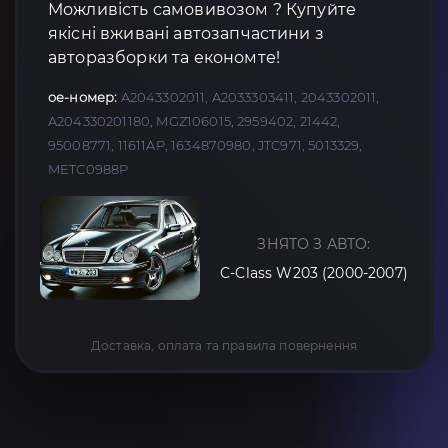
Можливість самовивозом ? Купуйте
якісні вживані автозапчастини з
авторазборки та економте!
oe-номер:
A2043302011, A2033303411, 2043302011,
A204330201180, MGZ106015, 2959402, 21442,
95008771, 11611AP, 1634870980, JTC971, 5013329,
METC0988P
ЗНЯТО З АВТО:
C-Class W203 (2000-2007)
Доставка, оплата та правила повернення