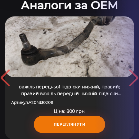
Аналоги за OEM
важіль передньої підвіски нижній, правий;
правий важіль передній нижній підвіски
Mercedes-Benz C-Class W203 (2000-2007)
Артикул
A2043302011
:
A2043302011
Ціна: 800 грн.
ПЕРЕГЛЯНУТИ