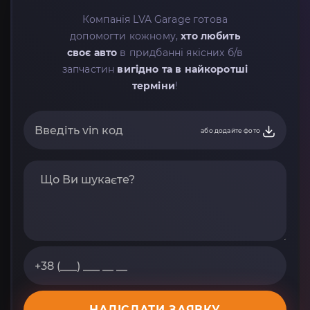
Компанія LVA Garage готова
допомогти кожному,
хто любить
своє авто
в придбанні якісних б/в
запчастин
вигідно та в найкоротші
терміни
!
або додайте фото
НАДІСЛАТИ ЗАЯВКУ