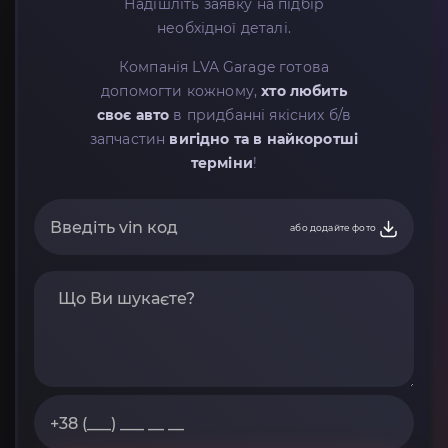
Надішліть заявку на підбір
необхідної деталі.
Компанія LVA Garage готова
допомогти кожному,
хто любить
своє авто
в придбанні якісних б/в
запчастин
вигідно та в найкоротші
терміни
!
або додайте фото