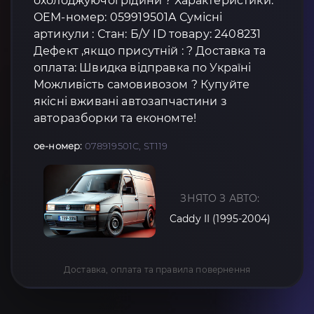
охолоджуючої рідини ? Характеристики:
OEM-номер: 059919501A Сумісні
артикули : Стан: Б/У ID товару: 2408231
Дефект ,якщо присутній : ? Доставка та
оплата: Швидка відправка по Україні
Можливість самовивозом ? Купуйте
якісні вживані автозапчастини з
авторазборки та економте!
oe-номер:
078919501C, ST119
ЗНЯТО З АВТО:
Caddy II (1995-2004)
Доставка, оплата та правила повернення