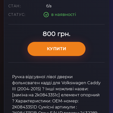
СТАН:
б/в
в наявності
СТАТУС:
800 грн.
КУПИТИ
Ручка відсувної лівої дверки
фольксваген кадді для Volkswagen Caddy
III (2004-2015) ? Інші можливі назви:
[заміна на 2k0843351c] елемент опорний
? Характеристики: OEM-номер:
2K0843351D Сумісні артикули :