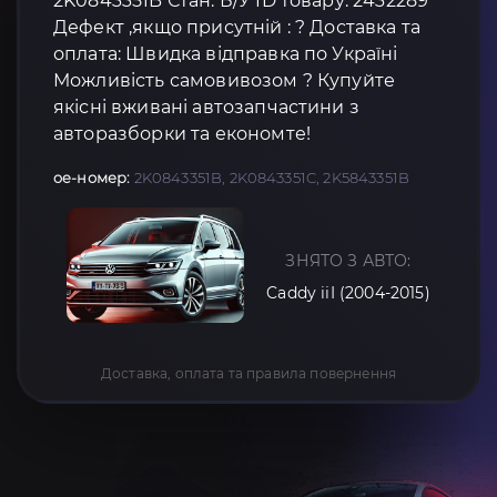
2K0843351B Стан: Б/У ID товару: 2432289
Дефект ,якщо присутній : ? Доставка та
оплата: Швидка відправка по Україні
Можливість самовивозом ? Купуйте
якісні вживані автозапчастини з
авторазборки та економте!
oe-номер:
2K0843351B, 2K0843351C, 2K5843351B
ЗНЯТО З АВТО:
Caddy iiI (2004-2015)
Доставка, оплата та правила повернення