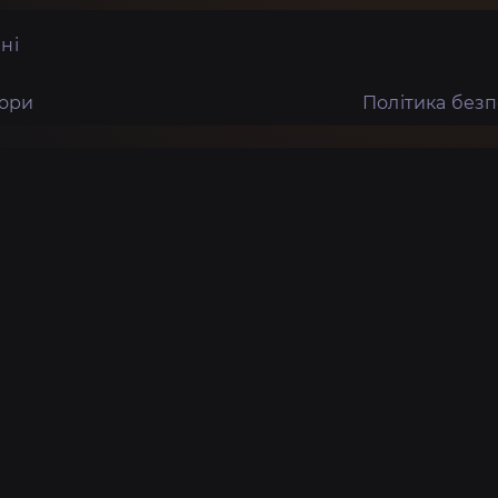
ні
тори
Політика без