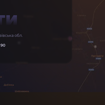
ТИ
івська обл.
 90