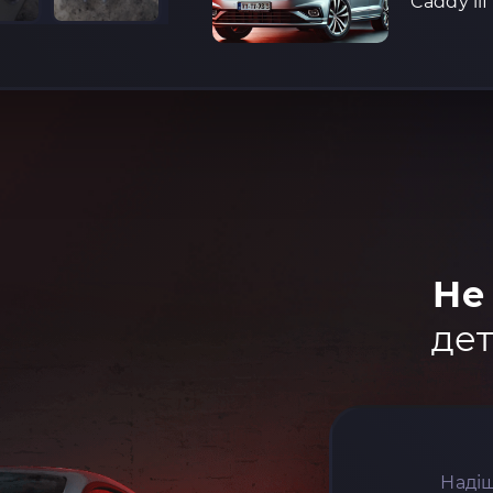
Caddy iiI
Не
дет
Надіш