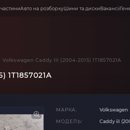
пчастини
Авто на розборку
Шини та диски
Вакансії
Ген
Volkswagen Caddy III (2004-2015) 1T1857021A
5) 1T1857021A
МАРКА:
Volkswagen
МОДЕЛЬ:
Caddy iiI (20