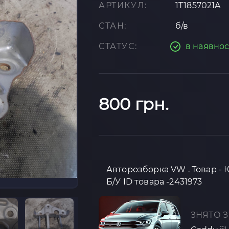
АРТИКУЛ:
1T1857021A
СТАН:
б/в
СТАТУС:
в наявнос
800 грн.
Авторозборка VW . Товар - 
Б/У ID товара -2431973
ЗНЯТО З