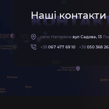
Наші контакти
КОНТАК
село Нагоряни
вул Садова, 13
Льв
+38
067 477 69 10
+38
050 368 26