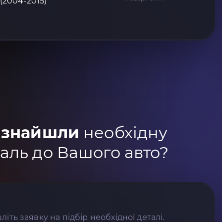
 (2004-2015)
 знайшли
необхідну
аль до Вашого авто?
літь заявку на підбір необхідної деталі.