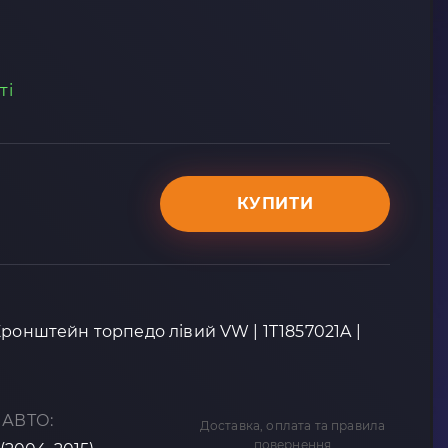
ті
КУПИТИ
Кронштейн торпедо лівий VW | 1T1857021A |
 АВТО:
Доставка, оплата та правила
повернення