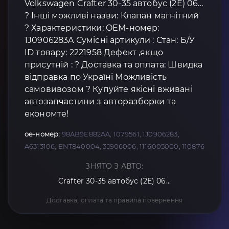
Volkswagen Crafter 30-35 автобус (2E) 06...
? Інші можливі назви: Клапан магнітний
? Характеристики: OEM-номер:
1J0906283A Сумісні артикули : Стан: Б/У
ID товару: 2221958 Дефект ,якщо
присутній : ? Доставка та оплата: Швидка
відправка по Україні Можливість
самовивозом ? Купуйте якісні вживані
автозапчастини з авторазборки та
економте!
oe-номер:
98AB9E882AA, 1079561, 1J0906283,
A6313106, ENT840004, 3J906006, 1116005000, 110876
ЗНЯТО З АВТО:
Crafter 30-35 автобус (2E) 06...
Доставка, оплата та правила повернення