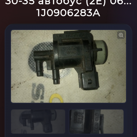
30-35 автобус (2E) 06...
1J0906283A