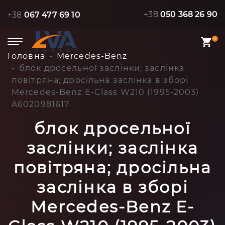
+38
050 368 26 90
+38
067 477 69 10
0
Головна
Mercedes-Benz
блок дросельної заслінки; заслінка
повітряна; дросільна заслінка в зборі
Mercedes-Benz E-Class W210 (1995-2003)
A6020981617
блок дросельної
заслінки; заслінка
повітряна; дросільна
заслінка в зборі
Mercedes-Benz E-