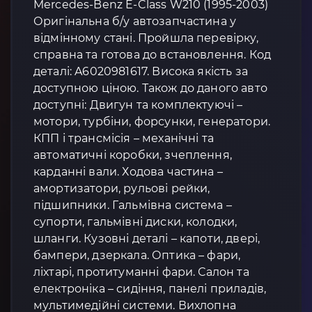
Mercedes-Benz E-Class W210 (1995-2003)
Оригінальна б/у автозапчастина у
відмінному стані. Пройшла перевірку,
справна та готова до встановлення. Код
деталі: A6020981617. Висока якість за
доступною ціною. Також до даного авто
доступні: Двигун та комплектуючі –
мотори, турбіни, форсунки, генератори.
КПП і трансмісія – механічні та
автоматичні коробки, зчеплення,
карданні вали. Ходова частина –
амортизатори, рульові рейки,
підшипники. Гальмівна система –
супорти, гальмівні диски, колодки,
шланги. Кузовні деталі – капоти, двері,
бампери, дзеркала. Оптика – фари,
ліхтарі, протитуманні фари. Салон та
електроніка – сидіння, панелі приладів,
мультимедійні системи. Вихлопна