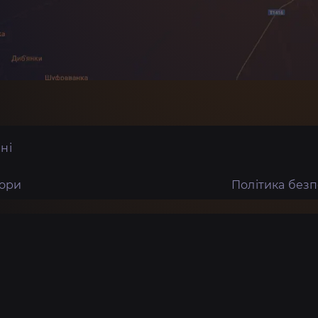
ні
тори
Політика без