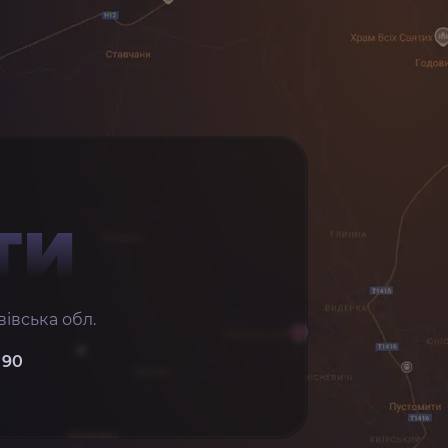
ТИ
івська обл.
 90