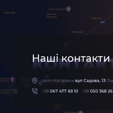
Наші контакти
КОНТАК
село Нагоряни
вул Садова, 13
Льв
+38
067 477 69 10
+38
050 368 26