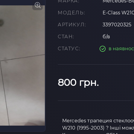
МАРКА:
Mercedes-B
МОДЕЛЬ:
E-Class W210
АРТИКУЛ:
3397020325
СТАН:
б/в
СТАТУС:
в наявнос
800 грн.
Mercedes трапеция стеклоо
W210 (1995-2003) ? Інші мож