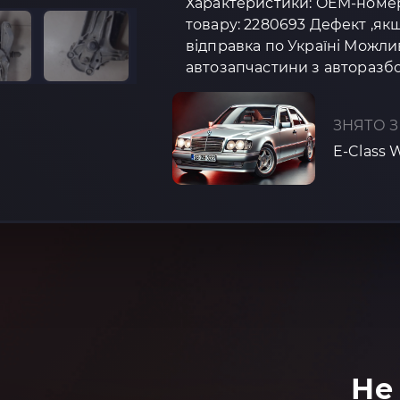
Характеристики: OEM-номер: 
товару: 2280693 Дефект ,якщ
відправка по Україні Можли
автозапчастини з авторазбо
ЗНЯТО З
E-Class 
Не