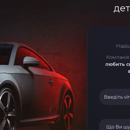
дет
Надіш
Компанія
любить с