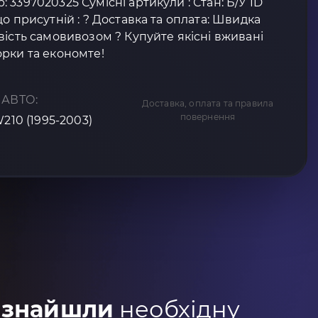
3397020325 Сумісні артикули : Стан: Б/У ID
о присутній : ? Доставка та оплата: Швидка
вість самовивозом ? Купуйте якісні вживані
рки та економте!
 АВТО:
Доставка, оплата та правила
повернення
W210 (1995-2003)
 знайшли
необхідну