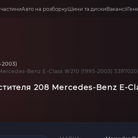
пчастини
Авто на розборку
Шини та диски
Вакансії
Ген
-2003)
ercedes-Benz E-Class W210 (1995-2003) 3397020
тителя 208 Mercedes-Benz E-Cla