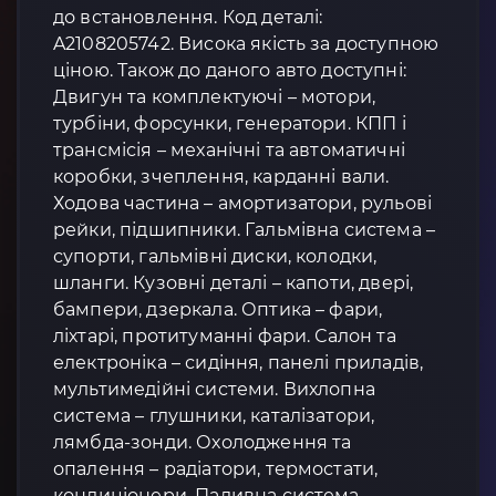
до встановлення. Код деталі:
A2108205742. Висока якість за доступною
ціною. Також до даного авто доступні:
Двигун та комплектуючі – мотори,
турбіни, форсунки, генератори. КПП і
трансмісія – механічні та автоматичні
коробки, зчеплення, карданні вали.
Ходова частина – амортизатори, рульові
рейки, підшипники. Гальмівна система –
супорти, гальмівні диски, колодки,
шланги. Кузовні деталі – капоти, двері,
бампери, дзеркала. Оптика – фари,
ліхтарі, протитуманні фари. Салон та
електроніка – сидіння, панелі приладів,
мультимедійні системи. Вихлопна
система – глушники, каталізатори,
лямбда-зонди. Охолодження та
опалення – радіатори, термостати,
кондиціонери. Паливна система –