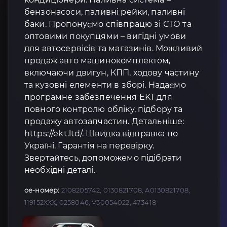
бензонасоси, паливні рейки, паливні
баки. Пропонуємо співпрацю зі СТО та
оптовими покупцями – вигідні умови
для автосервісів та магазинів. Можливий
продаж авто машинокомплектом,
включаючи двигун, КПП, ходову частину
та кузовні елементи в зборі. Надаємо
програмне забезпечення EKT для
повного контролю обліку, підбору та
продажу автозапчастин. Детальніше:
https://ekt.ltd/. Швидка відправка по
Україні. Гарантія на перевірку.
Звертайтесь, допоможемо підібрати
необхідні деталі.
oe-номер:
2108205742, 0130821708, A0130821708,
119152XXX, 0258046, V30054022, 473418