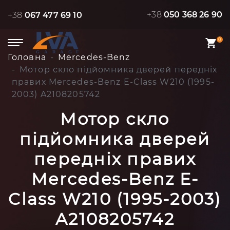
+38
050 368 26 90
+38
067 477 69 10
0
Головна
Mercedes-Benz
Мотор скло підйомника дверей передніх
правих Mercedes-Benz E-Class W210 (1995-
2003) A2108205742
Мотор скло
підйомника дверей
передніх правих
Mercedes-Benz E-
Class W210 (1995-2003)
A2108205742