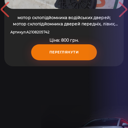
мотор склопідйомника водійських дверей;
мотор склопідйомника дверей передніх, лівих;
привід ліфта передній; двигун склопідіймача
Артикул
A2108205742
:
двері передньої, лівої Mercedes-Benz E-Class
Ціна: 800 грн.
W210 (1995-2003) A2108205742
ПЕРЕГЛЯНУТИ