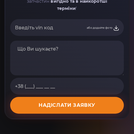
запчастин
вигідно та в найкоротші
терміни
!
або додайте фото
НАДІСЛАТИ ЗАЯВКУ