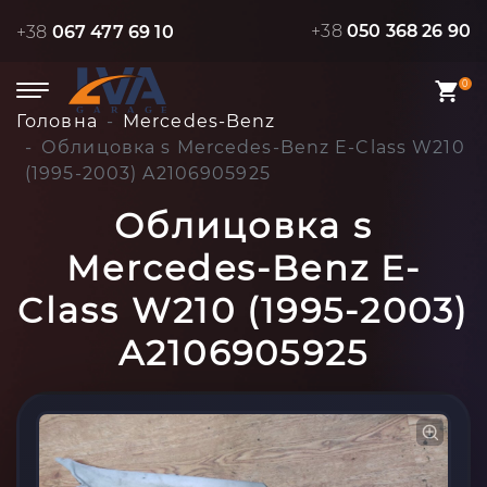
+38
050 368 26 90
+38
067 477 69 10
0
Головна
Mercedes-Benz
Облицовка s Mercedes-Benz E-Class W210
(1995-2003) A2106905925
Облицовка s
Mercedes-Benz E-
Class W210 (1995-2003)
A2106905925