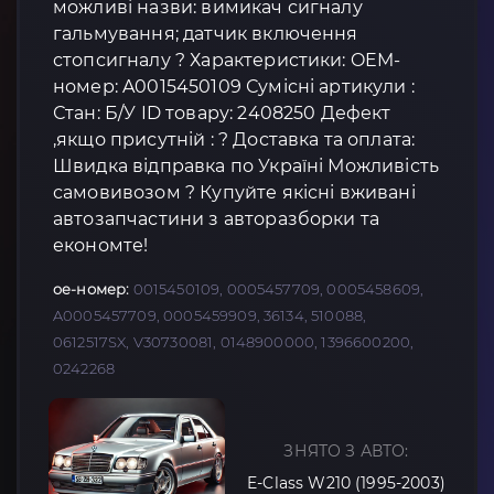
можливі назви: вимикач сигналу
гальмування; датчик включення
стопсигналу ? Характеристики: OEM-
номер: A0015450109 Сумісні артикули :
Стан: Б/У ID товару: 2408250 Дефект
,якщо присутній : ? Доставка та оплата:
Швидка відправка по Україні Можливість
самовивозом ? Купуйте якісні вживані
автозапчастини з авторазборки та
економте!
oe-номер:
0015450109, 0005457709, 0005458609,
A0005457709, 0005459909, 36134, 510088,
0612517SX, V30730081, 0148900000, 1396600200,
0242268
ЗНЯТО З АВТО:
E-Class W210 (1995-2003)