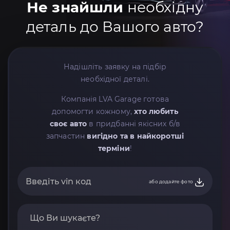
Не знайшли
необхідну
деталь до Вашого авто?
Надішліть заявку на підбір
необхідної деталі.
Компанія LVA Garage готова
допомогти кожному,
хто любить
своє авто
в придбанні якісних б/в
запчастин
вигідно та в найкоротші
терміни
!
або додайте фото