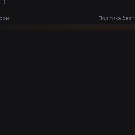
ні
тори
Політика без