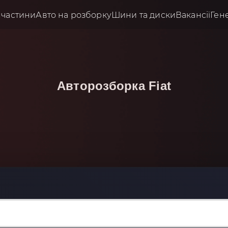
пчастини
Авто на розборку
Шини та диски
Вакансії
Ген
Авторозборка
Fiat