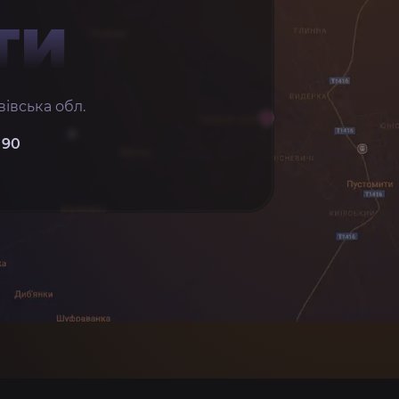
ТИ
івська обл.
 90