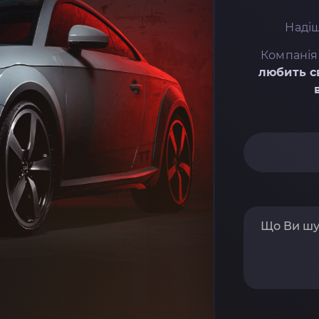
Надіш
Компанія
любить с