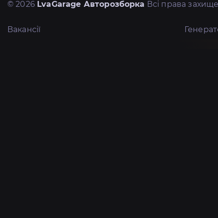
© 2026
LvaGarage Авторозборка
Всі права захище
Вакансії
Генера