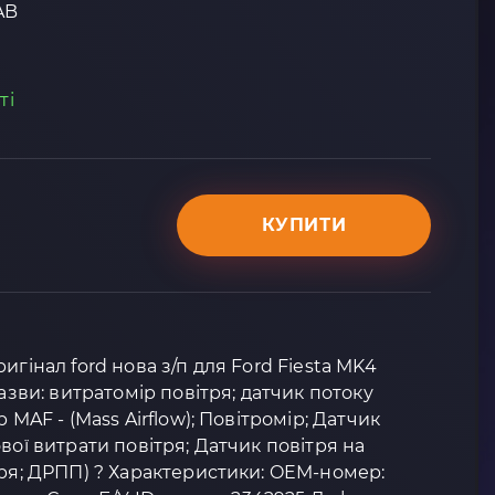
AB
ті
КУПИТИ
игінал ford нова з/п для Ford Fiesta MK4
назви: витратомір повітря; датчик потоку
 MAF - (Mass Airflow); Повітромір; Датчик
вої витрати повітря; Датчик повітря на
тря; ДРПП) ? Характеристики: OEM-номер: