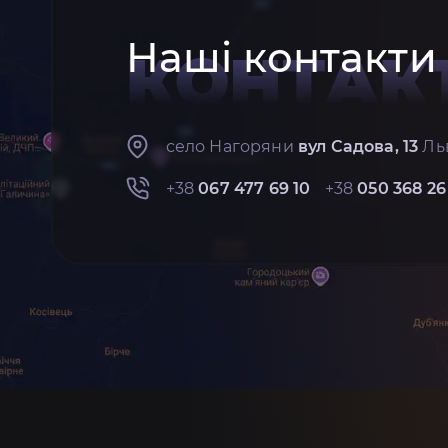
Наші контакти
КОНТАК
село Нагоряни
вул Садова, 13
Льв
+38
067 477 69 10
+38
050 368 26