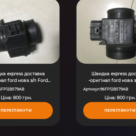
а express доставка
Швидка express до
rd нова з/п Ford
-оригінал ford нова з/п Ford
едан 01-10 96FP12B579AB
Fiesta MK4 (1995-2
6FP12B579AB
Артикул
96FP12B579AB
:
96FP12B579A
Ціна: 800 грн.
Ціна: 800 грн.
ПЕРЕГЛЯНУТИ
ПЕРЕГЛЯНУТИ