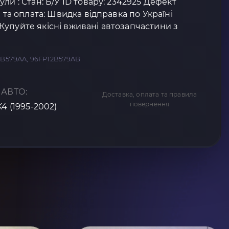
ли : Стан: Б/У ID товару: 2342925 Дефект
а та оплата: Швидка відправка по Україні
упуйте якісні вживані автозапчастини з
12B579AA, 96FP12B579AB
 АВТО:
Доставка, оплата та правила
повернення
K4 (1995-2002)