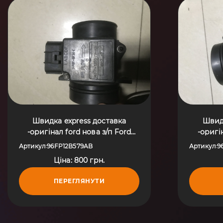
Швидка express доставка
Швидк
-оригінал ford нова з/п Ford
-оригінал fo
Fiesta MK4 (1995-2002)
Fiesta с
Артикул
96FP12B579AB
Артикул
9
:
:
96FP12B579AB
Ціна: 800 грн.
ПЕРЕГЛЯНУТИ