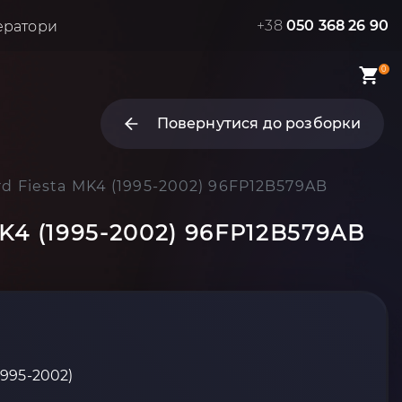
+38
050 368 26 90
ератори
0
Повернутися до розборки
rd Fiesta MK4 (1995-2002) 96FP12B579AB
MK4 (1995-2002) 96FP12B579AB
1995-2002)