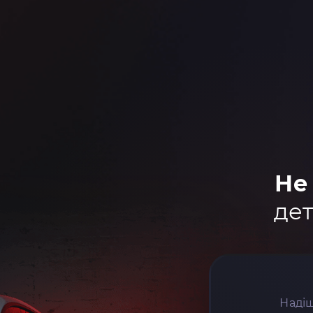
Не
дет
Надіш