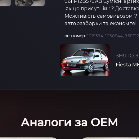
96FP12B579AB Сумісні артику
,якщо присутній : ? Доставк
Можливість самовивозом ? К
авторазборки та економте!
oe-номер:
1019594, 1030844, 96FP
ЗНЯТО З
Fiesta M
Аналоги за OEM