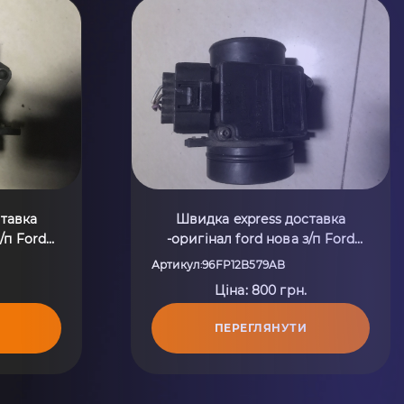
ставка
Швидка express доставка
-оригінал ford нова з/п Ford
002)
Fiesta MK4 (1995-2002)
Артикул
96FP12B579AB
:
B
96FP12B579AB
Ціна: 800 грн.
ПЕРЕГЛЯНУТИ