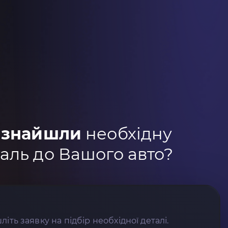
 знайшли
необхідну
аль до Вашого авто?
літь заявку на підбір необхідної деталі.