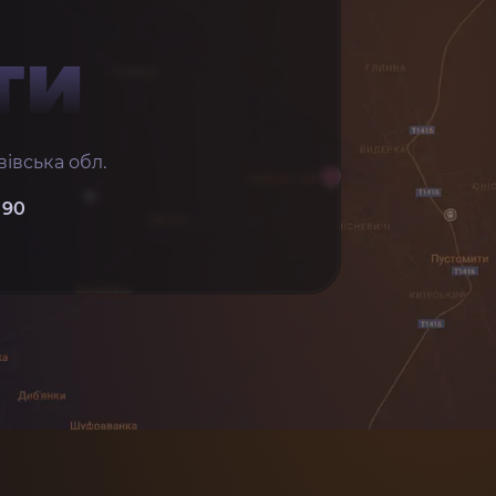
ТИ
івська обл.
 90