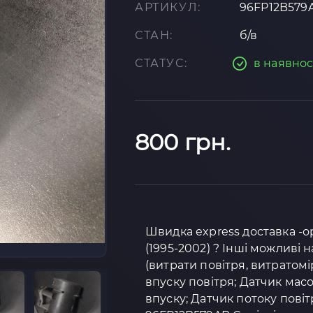
АРТИКУЛ:
96FP12B579
СТАН:
б/в
СТАТУС:
в наявнос
800 грн.
Швидка express доставка -ор
(1995-2002) ? Інші можливі 
(витрати повітря, витратомір
впуску повітря; Датчик масо
впуску; Датчик потоку пові