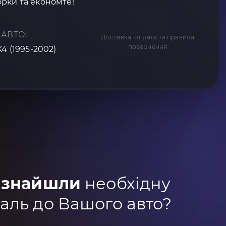
рки та економте!
 АВТО:
Доставка, оплата та правила
повернення
K4 (1995-2002)
 знайшли
необхідну
аль до Вашого авто?