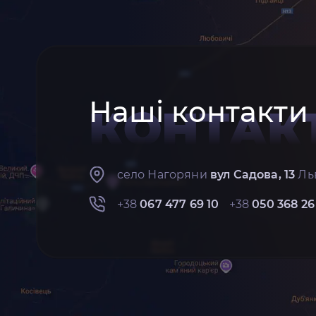
Наші контакти
КОНТАК
село Нагоряни
вул Садова, 13
Льв
+38
067 477 69 10
+38
050 368 26