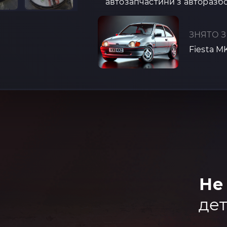
автозапчастини з авторазбо
ЗНЯТО З
Fiesta M
Не
дет