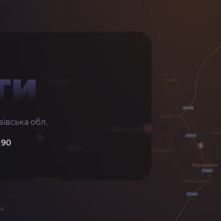
ТИ
івська обл.
 90