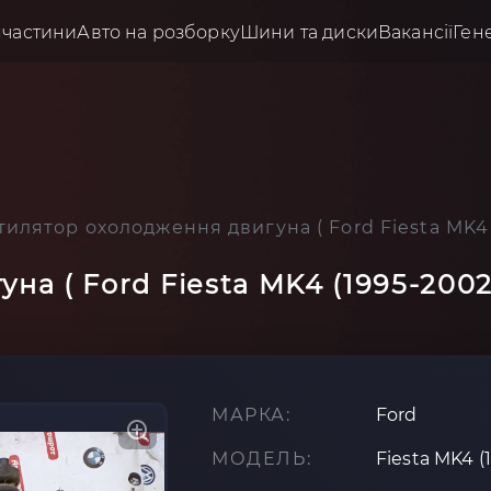
пчастини
Авто на розборку
Шини та диски
Вакансії
Ген
тилятор охолодження двигуна ( Ford Fiesta MK4
на ( Ford Fiesta MK4 (1995-200
МАРКА:
Ford
МОДЕЛЬ:
Fiesta MK4 (