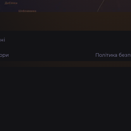
ні
тори
Політика без