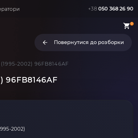
+38
050 368 26 90
ератори
0
Повернутися до розборки
 (1995-2002) 96FB8146AF
2) 96FB8146AF
1995-2002)