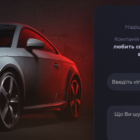
Надіш
Компанія
любить с