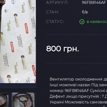
АРТИКУЛ:
96FB8146AF
СТАН:
б/в
СТАТУС:
в наявнос
800 грн.
Вентилятор охолодження двиг
Інші можливі назви: Під за
номер: 96FB8146AF Сумісні а
Дефект ,якщо присутній : ? 
Україні Можливість самовив