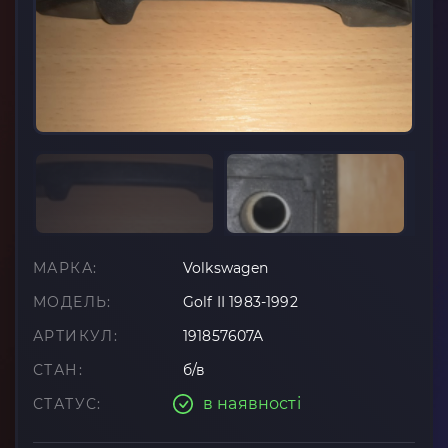
МАРКА:
Volkswagen
МОДЕЛЬ:
Golf II 1983-1992
АРТИКУЛ:
191857607A
СТАН:
б/в
в наявності
СТАТУС: