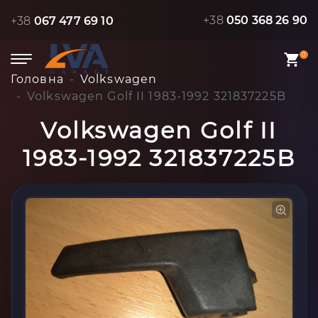
+38
050 368 26 90
+38
067 477 69 10
0
Головна
Volkswagen
Volkswagen Golf II 1983-1992 321837225B
Volkswagen Golf II
1983-1992 321837225B