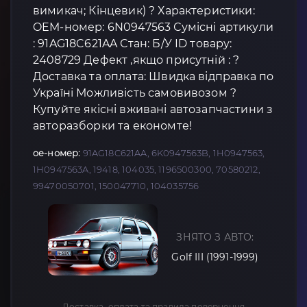
вимикач; Кінцевик) ? Характеристики:
OEM-номер: 6N0947563 Сумісні артикули
: 91AG18C621AA Стан: Б/У ID товару:
2408729 Дефект ,якщо присутній : ?
Доставка та оплата: Швидка відправка по
Україні Можливість самовивозом ?
Купуйте якісні вживані автозапчастини з
авторазборки та економте!
oe-номер:
91AG18C621AA, 6K0947563B, 1H0947563,
1H0947563A, 19418, 104035, 1196500300, 70580212,
99470050701, 150047710, 104035756
ЗНЯТО З АВТО:
Golf III (1991-1999)
Доставка, оплата та правила повернення