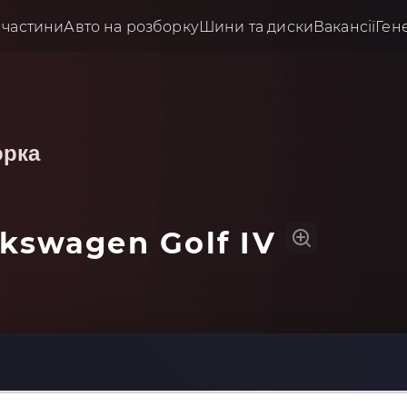
пчастини
Авто на розборку
Шини та диски
Вакансії
Ген
орка
lkswagen Golf IV