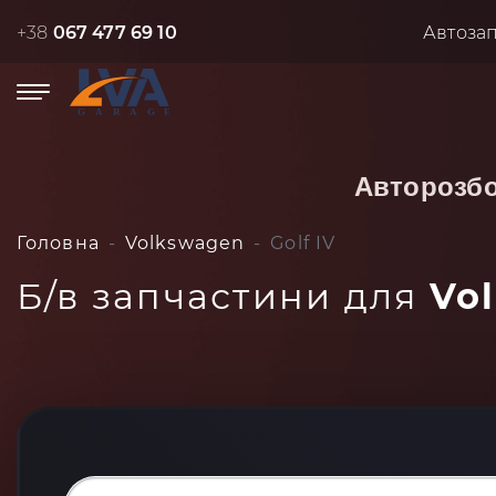
+38
067 477 69 10
Автоза
Авторозб
Головна
Volkswagen
Golf IV
Б/в запчастини для
Vo