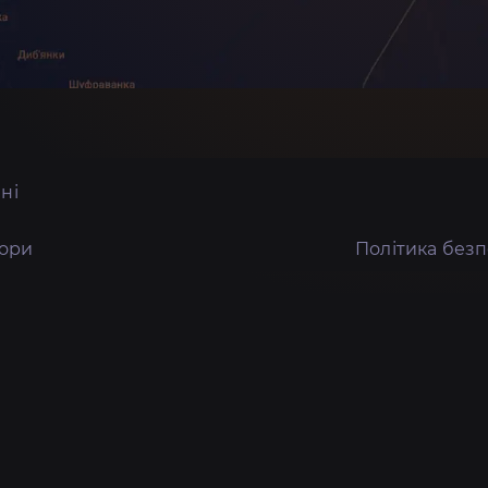
ні
тори
Політика без