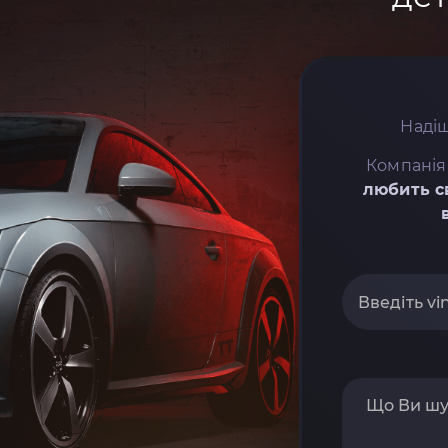
Надіш
Компанія
любить с