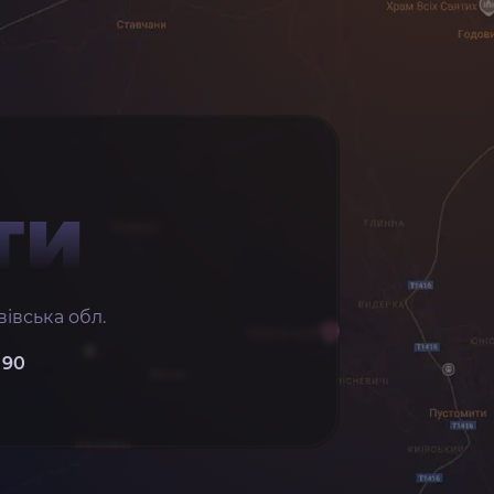
ТИ
івська обл.
 90