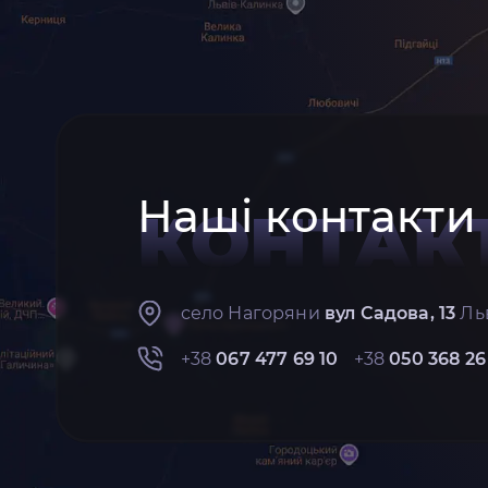
Наші контакти
КОНТАК
село Нагоряни
вул Садова, 13
Льв
+38
067 477 69 10
+38
050 368 26