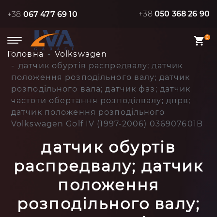
+38
050 368 26 90
+38
067 477 69 10
0
Головна
Volkswagen
датчик обуртів распредвалу; датчик
положення розподільного валу; датчик
розподільного вала; датчик фаз; датчик
частоти обертання розподілвалу; дпрв;
датчик положення розподільного
Volkswagen Golf IV (1997-2006) 036907601B
датчик обуртів
распредвалу; датчик
положення
розподільного валу;