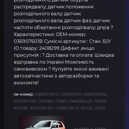
распредвалу; датчик положення
розподільного валу; датчик
розподільного вала; датчик фаз; датчик
частоти обертання розподілвалу; дпрв ?
Характеристики: OEM-номер:
036907601B Сумісні артикули : Стан: Б/У
ID товару: 2408299 Дефект ,якщо
присутній : ? Доставка та оплата: Швидка
відправка по Україні Можливість
самовивозом ? Купуйте якісні вживані
автозапчастини з авторазборки та
економте!
oe-номер:
036907601D, 036907601, 036907601A,
SS1076112B1, 1953269, 111380, 0986280420, 90269,
87278E, 99070811601, 036907601E, 60022, 79129