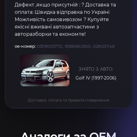
Дефект ,якщо присутній : ? Доставка та
оплата: Швидка відправка по Україні
Можливість самовивозом ? Купуйте
якісні вживані автозапчастини з
авторазборки та економте!
oe-номер:
030905377D, 95560612500, 0261231146
ЗНЯТО З АВТО:
Golf IV (1997-2006)
Доставка, оплата та правила повернення
Аналоги за OEM