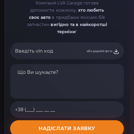
Компанія LVA Garage готова
допомогти кожному,
хто любить
своє авто
в придбанні якісних б/в
запчастин
вигідно та в найкоротші
терміни
!
або додайте фото
НАДІСЛАТИ ЗАЯВКУ