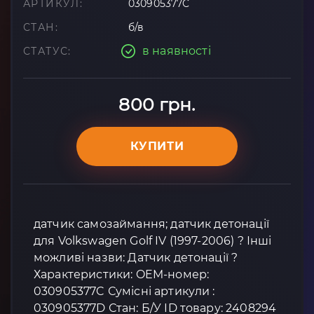
АРТИКУЛ:
030905377C
СТАН:
б/в
в наявності
СТАТУС:
800 грн.
КУПИТИ
датчик самозаймання; датчик детонації
для Volkswagen Golf IV (1997-2006) ? Інші
можливі назви: Датчик детонації ?
Характеристики: OEM-номер:
030905377C Сумісні артикули :
030905377D Стан: Б/У ID товару: 2408294