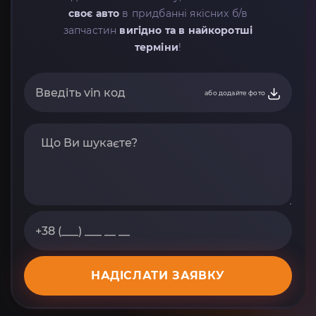
своє авто
в придбанні якісних б/в
запчастин
вигідно та в найкоротші
терміни
!
або додайте фото
НАДІСЛАТИ ЗАЯВКУ