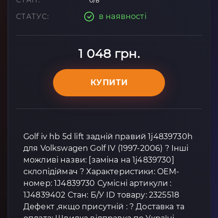
СТАН:
б/в
в наявності
СТАТУС:
1 048 грн.
КУПИТИ
Golf iv hb 5d lift задній правий 1j4839730h
для Volkswagen Golf IV (1997-2006) ? Інші
можливі назви: [заміна на 1j4839730]
склопідіймач ? Характеристики: OEM-
номер: 1J4839730 Сумісні артикули :
1J4839402 Стан: Б/У ID товару: 2325518
Дефект ,якщо присутній : ? Доставка та