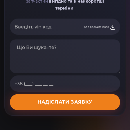
запчастин
вигідно та в найкоротші
терміни
!
або додайте фото
НАДІСЛАТИ ЗАЯВКУ