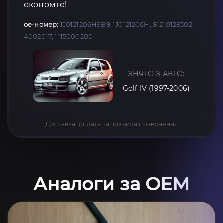
економте!
oe-номер:
1J0121206H9B9, 1J0121206H, 81210128302,
4002017, 1115000200
ЗНЯТО З АВТО:
Golf IV (1997-2006)
Доставка, оплата та правила повернення
Аналоги за OEM