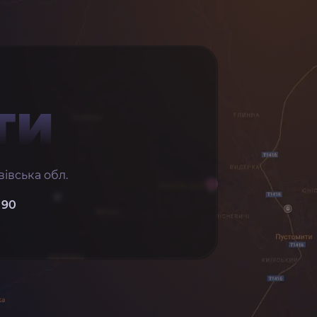
ТИ
івська обл.
 90