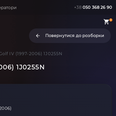
+38
050 368 26 90
ератори
0
Повернутися до розборки
lf IV (1997-2006) 1J0255N
006) 1J0255N
-2006)