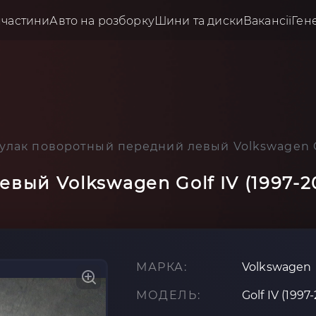
пчастини
Авто на розборку
Шини та диски
Вакансії
Ген
улак поворотный передний левый Volkswagen Go
вый Volkswagen Golf IV (1997-2
МАРКА:
Volkswagen
МОДЕЛЬ:
Golf IV (1997