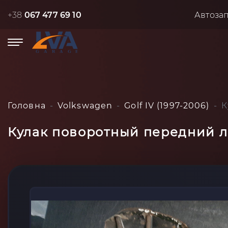
+38
067 477 69 10
Автоза
Головна
Volkswagen
Golf IV (1997-2006)
К
Кулак поворотный передний ле