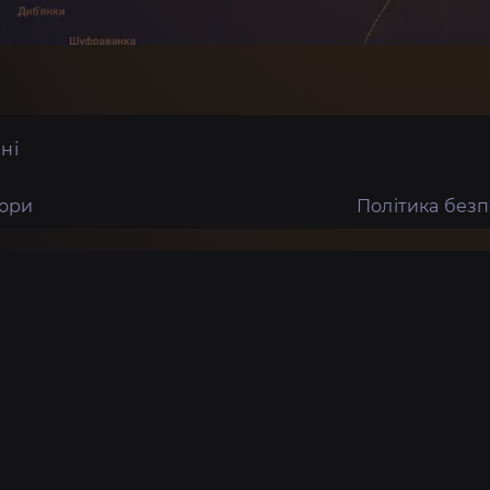
ні
тори
Політика без