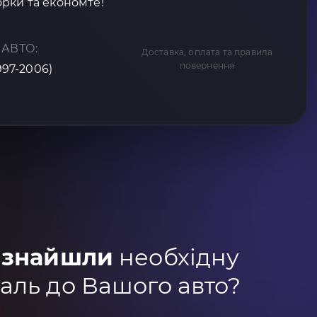
рки та економте!
 АВТО:
Доставка, оплата та правила
повернення
1997-2006)
 знайшли
необхідну
аль до Вашого авто?