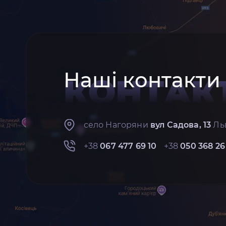
Наші контакти
КОНТАК
село Нагоряни
вул Садова, 13
Льв
+38
067 477 69 10
+38
050 368 26