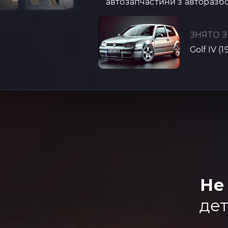
автозапчастини з авторазбо
ЗНЯТО З
Golf IV (
Не
дет