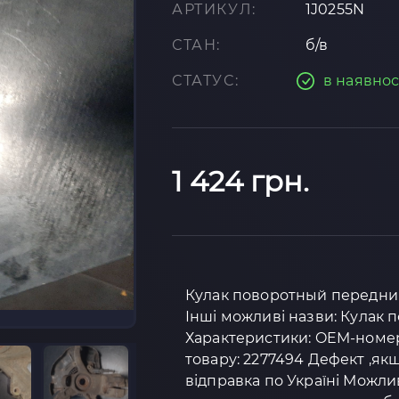
АРТИКУЛ:
1J0255N
СТАН:
б/в
СТАТУС:
в наявнос
1 424 грн.
Кулак поворотный передний 
Інші можливі назви: Кулак
Характеристики: OEM-номер: 
товару: 2277494 Дефект ,якщ
відправка по Україні Можли