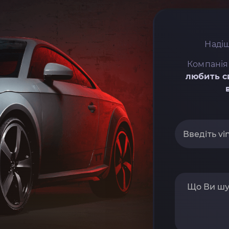
Надіш
Компанія
любить с