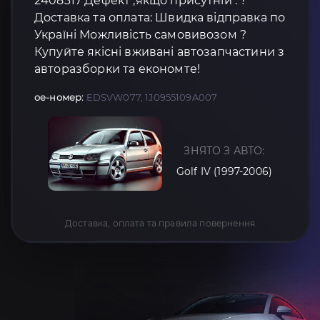
2408317 Дефект ,якщо присутній : ?
Доставка та оплата: Швидка відправка по
Україні Можливість самовивозом ?
Купуйте якісні вживані автозапчастини з
авторазборки та економте!
oe-номер:
EDSVW077, 1J0955109A007
ЗНЯТО З АВТО:
Golf IV (1997-2006)
Доставка, оплата та правила повернення