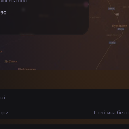
івська обл.
 90
ні
тори
Політика без