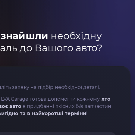
 знайшли
необхідну
аль до Вашого авто?
літь заявку на підбір необхідної деталі.
 LVA Garage готова допомогти кожному,
хто
воє авто
в придбанні якісних б/в запчастин
вигідно та в найкоротші терміни
!