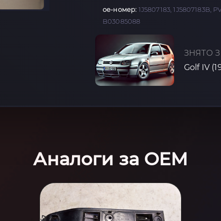
oe-номер:
1J5807183, 1J5807183B, 
B03085088
ЗНЯТО З
Golf IV (
Аналоги за OEM