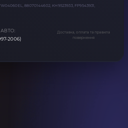
PVW04060EL, 88070144602, KH9523933, FP9543931,
 АВТО:
Доставка, оплата та правила
повернення
1997-2006)