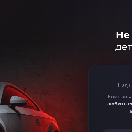
Не
дет
Надіш
Компанія
любить с