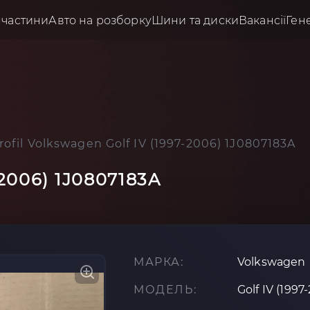
пчастини
Авто на розборку
Шини та диски
Вакансії
Ген
rofil Volkswagen Golf IV (1997-2006) 1J0807183A
-2006) 1J0807183A
МАРКА:
Volkswagen
МОДЕЛЬ:
Golf IV (1997