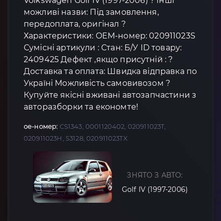
Volkswagen Golf IV (1997-2006) ? Інші
можливі назви: Під замовлення,
передоплата, оригінал ?
Характеристики: OEM-номер: 020911023S
Сумісні артикули : Стан: Б/У ID товару:
2409425 Дефект ,якщо присутній : ?
Доставка та оплата: Швидка відправка по
Україні Можливість самовивозом ?
Купуйте якісні вживані автозапчастини з
авторазборки та економте!
oe-номер:
CS1343, 0001120402, 020911023T,
020911023H, S3128, 020911023TX
ЗНЯТО З АВТО:
Golf IV (1997-2006)