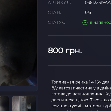
АРТИКУЛ:
036133319AA
СТАН:
б/в
СТАТУС:
в наявнос
800 грн.
Топливная рейка 1.4 16v для
б/у автозапчастина у відмін
готова до встановлення. Код 
доступною ціною. Також до д
комплектуючі – мотори, тур