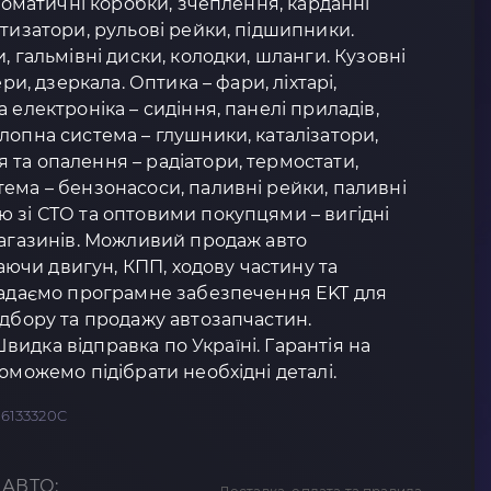
втоматичні коробки, зчеплення, карданні
ртизатори, рульові рейки, підшипники.
, гальмівні диски, колодки, шланги. Кузовні
ери, дзеркала. Оптика – фари, ліхтарі,
 електроніка – сидіння, панелі приладів,
лопна система – глушники, каталізатори,
та опалення – радіатори, термостати,
ема – бензонасоси, паливні рейки, паливні
 зі СТО та оптовими покупцями – вигідні
магазинів. Можливий продаж авто
чи двигун, КПП, ходову частину та
 Надаємо програмне забезпечення EKT для
ідбору та продажу автозапчастин.
 Швидка відправка по Україні. Гарантія на
оможемо підібрати необхідні деталі.
36133320C
 АВТО: