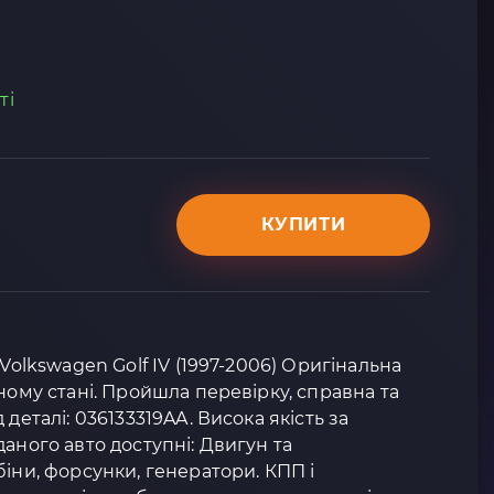
ті
КУПИТИ
 Volkswagen Golf IV (1997-2006) Оригінальна
ному стані. Пройшла перевірку, справна та
деталі: 036133319AA. Висока якість за
аного авто доступні: Двигун та
біни, форсунки, генератори. КПП і