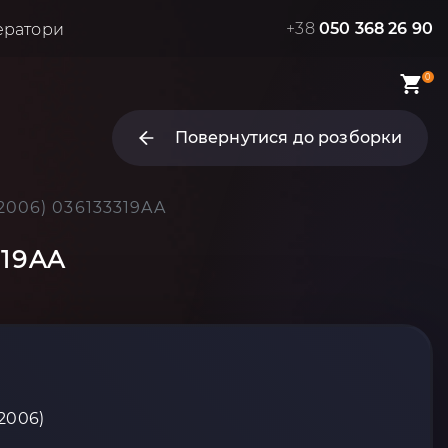
+38
050 368 26 90
ератори
0
Повернутися до розборки
-2006) 036133319AA
319AA
-2006)