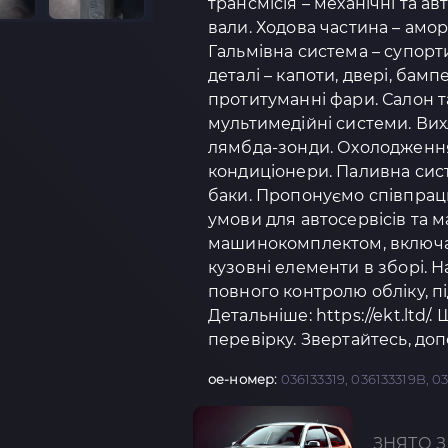
трансмісія – механічні та а
вали. Ходова частина – амо
Гальмівна система – супорти
деталі – капоти, двері, бамп
протитуманні фари. Салон та
мультимедійні системи. Вих
лямбда-зонди. Охолодження 
кондиціонери. Паливна сист
баки. Пропонуємо співпрацю
умови для автосервісів та 
машинокомплектом, включаю
кузовні елементи в зборі.
повного контролю обліку, п
Детальніше: https://ekt.ltd/.
перевірку. Звертайтесь, доп
oe-номер:
036133319, 036133319B, 0
ЗНЯТО З