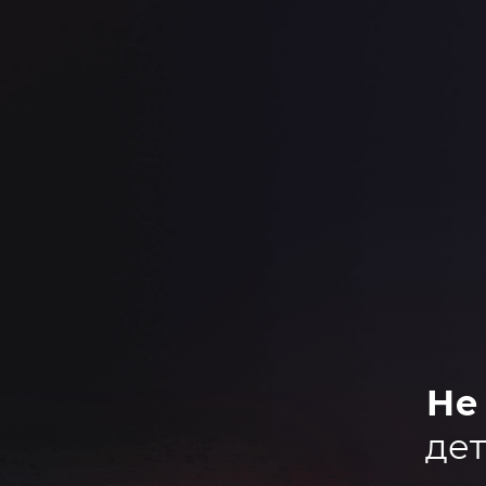
Не
дет