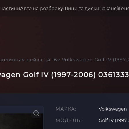
пчастини
Авто на розборку
Шини та диски
Вакансії
Ген
опливная рейка 1.4 16v Volkswagen Golf IV (1997
agen Golf IV (1997-2006) 036133
МАРКА:
Volkswagen
МОДЕЛЬ:
Golf IV (1997