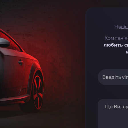
Надіш
Компанія
любить с