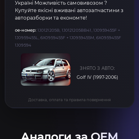
Україні Можливість самовивозом ?
Купуйте якісні вживані автозапчастини з
авторазборки та економте!
oe-номер:
1J0121205B, 1J0121205BB41, 1J0959455F +
1J0959455L, 6X0959455F + 1J0959455M, 6X0959455F
1J09594
ЗНЯТО З АВТО:
Golf IV (1997-2006)
Доставка, оплата та правила повернення
Аналоги за OEM