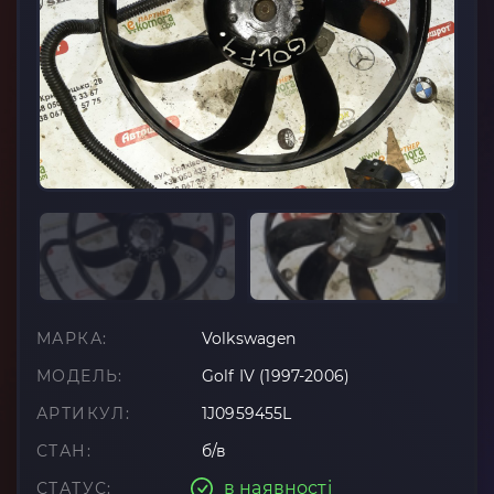
МАРКА:
Volkswagen
МОДЕЛЬ:
Golf IV (1997-2006)
АРТИКУЛ:
1J0959455L
СТАН:
б/в
в наявності
СТАТУС: