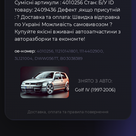
Сумісні артикули : 4010256 Стан: Б/У ID
товару: 2409436 Дефект ,якщо присутній
: ? Доставка та оплата: Швидка відправка
по Україні Можливість самовивозом ?
Купуйте якісні вживані автозапчастини з
авторазборки та економте!
oe-номер:
4010256, 11210141801, 1114402900,
3L121004, DWW056TT, B03038389
ЗНЯТО З АВТО:
Golf IV (1997-2006)
Доставка, оплата та правила повернення