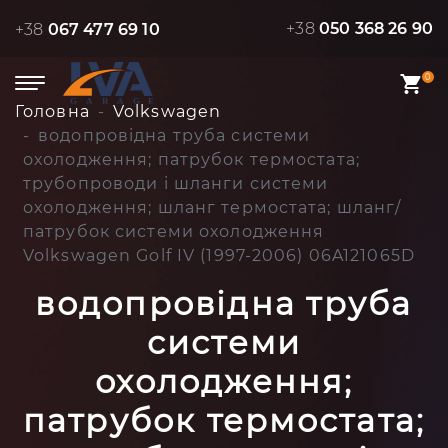
+38
050 368 26 90
+38
067 477 69 10
0
Головна
Volkswagen
водопровідна труба системи
охолодження; патрубок термостата;
трубопроводи і шланги системи
охолодження; шланг термостата; шланг/
патрубок системи охолодження
Volkswagen Golf IV (1997-2006) 06A121065D
водопровідна труба
системи
охолодження;
патрубок термостата;