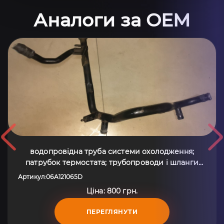
Аналоги за OEM
водопровідна труба системи охолодження;
патрубок термостата; трубопроводи і шланги
системи охолодження; шланг термостата; шланг/
Артикул
06A121065D
:
патрубок системи охолодження Audi A3 8L (1996-
Ціна: 800 грн.
2003) 06A121065D
ПЕРЕГЛЯНУТИ