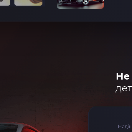
Не
дет
Надіш