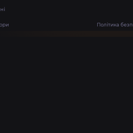
ні
тори
Політика без