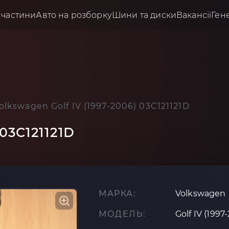
пчастини
Авто на розборку
Шини та диски
Вакансії
Ген
olkswagen Golf IV (1997-2006) 03C121121D
 03C121121D
МАРКА:
Volkswagen
МОДЕЛЬ:
Golf IV (1997