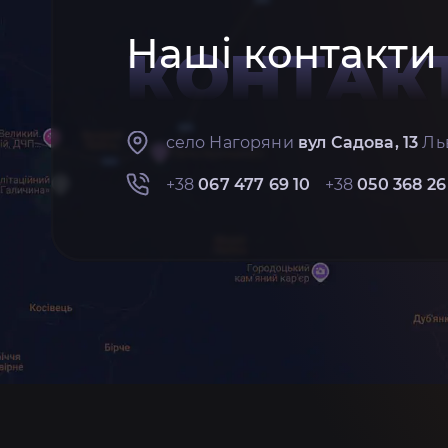
Наші контакти
КОНТАК
село Нагоряни
вул Садова, 13
Льв
+38
067 477 69 10
+38
050 368 26