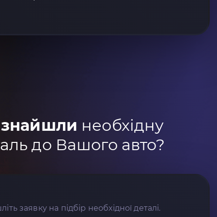
 знайшли
необхідну
аль до Вашого авто?
літь заявку на підбір необхідної деталі.