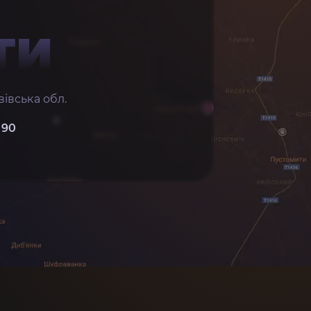
ТИ
івська обл.
 90