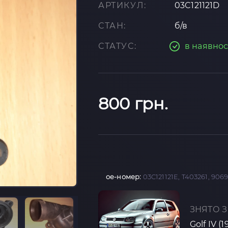
АРТИКУЛ:
03C121121D
СТАН:
б/в
СТАТУС:
в наявнос
800 грн.
oe-номер:
03C121121E, T403261, 9069
ЗНЯТО З
Golf IV (