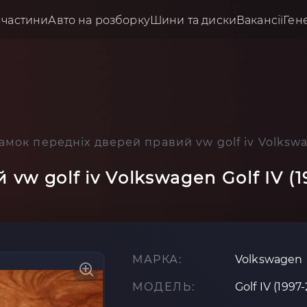
пчастини
Авто на розборку
Шини та диски
Вакансії
Ген
амок передніх дверей правий vw golf iv Volkswa
vw golf iv Volkswagen Golf IV (
МАРКА:
Volkswagen
МОДЕЛЬ:
Golf IV (1997