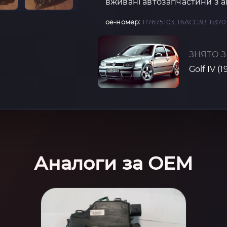
вживані автозапчастини з а
oe-номер:
117675103, 16ACC3B18370
ЗНЯТО З
Golf IV (
Аналоги за OEM