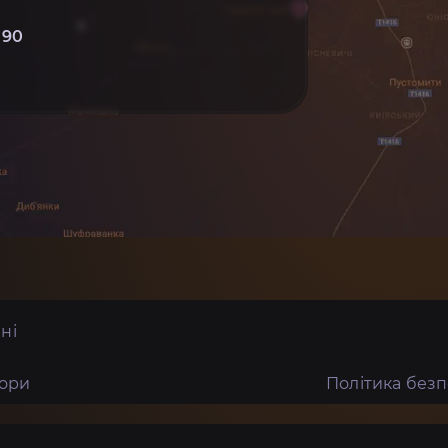
 90
ні
тори
Політика без