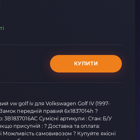
C
ті
КУПИТИ
 vw golf iv для Volkswagen Golf IV (1997-
: Замок передній правий 6x1837014h ?
 3B1837016AC Сумісні артикули : Стан: Б/У
якщо присутній : ? Доставка та оплата:
і Можливість самовивозом ? Купуйте якісні