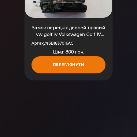
Замок передніх дверей правий
vw golf iv Volkswagen Golf IV
(1997-2006) 3B1837016AC
Артикул
3B1837016AC
:
Ціна: 800 грн.
ПЕРЕГЛЯНУТИ