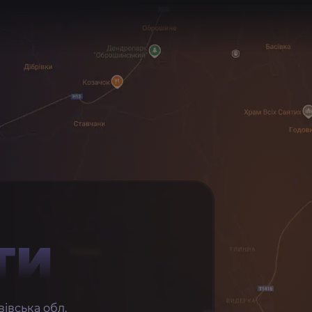
ТИ
івська обл.