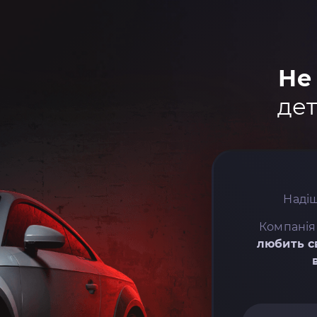
Не
дет
Надіш
Компанія
любить с