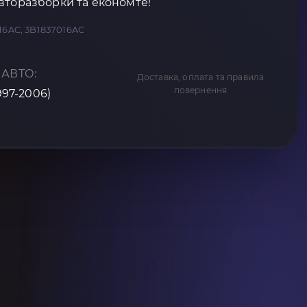
вторазборки та економте!
16AC, 3B1837016AC
 АВТО:
Доставка, оплата та правила
повернення
1997-2006)