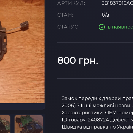
АРТИКУЛ:
3B1837016A
СТАН:
б/в
СТАТУС:
в наявнос
800 грн.
Замок передніх дверей правий
2006) ? Інші можливі назви
Характеристики: OEM-номер:
ID товару: 2408724 Дефект ,
Швидка відправка по Україн