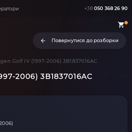
+38
050 368 26 90
ератори
0
Повернутися до розборки
gen Golf IV (1997-2006) 3B1837016AC
1997-2006) 3B1837016AC
-2006)