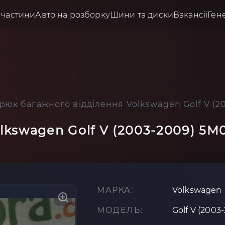
пчастини
Авто на розборку
Шини та диски
Вакансії
Ген
рюк багажного відділення Volkswagen Golf V (
lkswagen Golf V (2003-2009) 5M
МАРКА:
Volkswagen
МОДЕЛЬ:
Golf V (2003