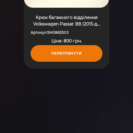
Крюк багажного відділення
Volkswagen Passat B8 (2015-до
тепер) 5M0863503
Артикул
5M0863503
:
Ціна: 800 грн.
ПЕРЕГЛЯНУТИ