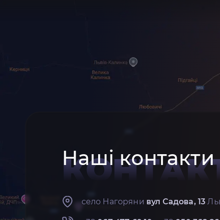
Наші контакти
КОНТАК
село Нагоряни
вул Садова, 13
Льв