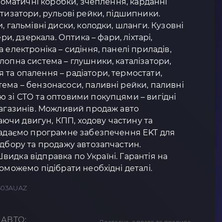
втоматичні коробки, зчеплення, карданні
ртизатори, рульові рейки, підшипники.
, гальмівні диски, колодки, шланги. Кузовні
ери, дзеркала. Оптика – фари, ліхтарі,
 електроніка – сидіння, панелі приладів,
лопна система – глушники, каталізатори,
та опалення – радіатори, термостати,
ема – бензонасоси, паливні рейки, паливні
 зі СТО та оптовими покупцями – вигідні
магазинів. Можливий продаж авто
чи двигун, КПП, ходову частину та
 Надаємо програмне забезпечення EKT для
ідбору та продажу автозапчастин.
 Швидка відправка по Україні. Гарантія на
оможемо підібрати необхідні деталі.
503AUAZ
 АВТО: