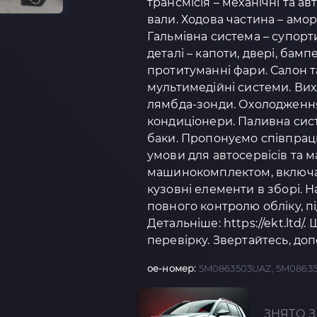
трансмісія – механічні та а
вали. Ходова частина – амо
Гальмівна система – супорти
деталі – капоти, двері, бамп
протитуманні фари. Салон та
мультимедійні системи. Вих
лямбда-зонди. Охолодження 
кондиціонери. Паливна сист
баки. Пропонуємо співпрацю
умови для автосервісів та 
машинокомплектом, включаю
кузовні елементи в зборі.
повного контролю обліку, п
Детальніше: https://ekt.ltd/.
перевірку. Звертайтесь, доп
oe-номер:
5M0863503UAZ, 5M0863
ЗНЯТО З