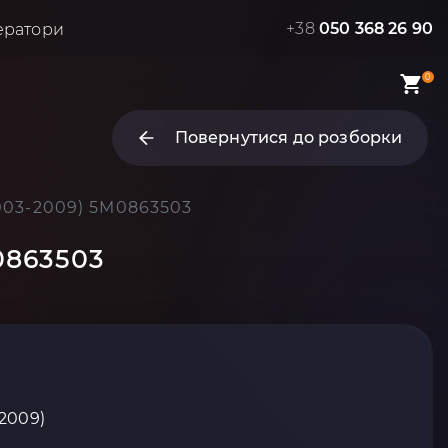
+38
050 368 26 90
ератори
0
Повернутися до розборки
2003-2009) 5M0863503
0863503
-2009)