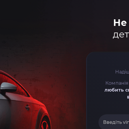
Не
дет
Надіш
Компанія
любить с